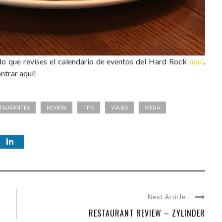
do que revises el calendario de eventos del Hard Rock
aqui
.
ntrar aquí!
TAURANTES
REVIEW
TIPS
VIAJES
VIENA
Next Article
RESTAURANT REVIEW – ZYLINDER