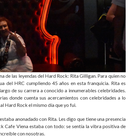
na de las leyendas del Hard Rock: Rita Gilligan. Para quien no
gua del HRC cumpliendo 45 años en esta franquicia. Rita es
largo de su carrera a conocido a innumerables celebridades.
rias donde cuenta sus acercamientos con celebridades a lo
 al Hard Rock el mismo día que yo fui.
estaba anonadado con Rita. Les digo que tiene una presencia
k Cafe Viena estaba con todo: se sentía la vibra positiva de
ncreíble con nosotras.