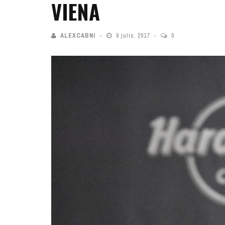
VIENA
ALEXCABNI
9 julio, 2017
0