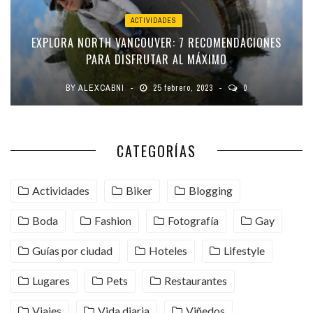
ACTIVIDADES
EXPLORA NORTH VANCOUVER: 7 RECOMENDACIONES
PARA DISFRUTAR AL MÁXIMO
BY
ALEXCABNI
25 febrero, 2023
0
CATEGORÍAS
Actividades
Biker
Blogging
Boda
Fashion
Fotografía
Gay
Guías por ciudad
Hoteles
Lifestyle
Lugares
Pets
Restaurantes
Viajes
Vida diaria
Viñedos